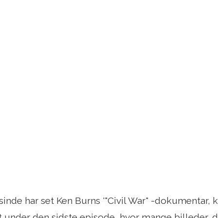
inde har set Ken Burns '"Civil War" -dokumentar, 
 under den sidste episode, hvor mange billeder, 