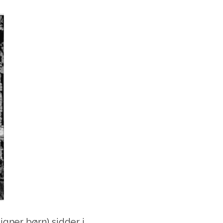
igner børn) sidder i