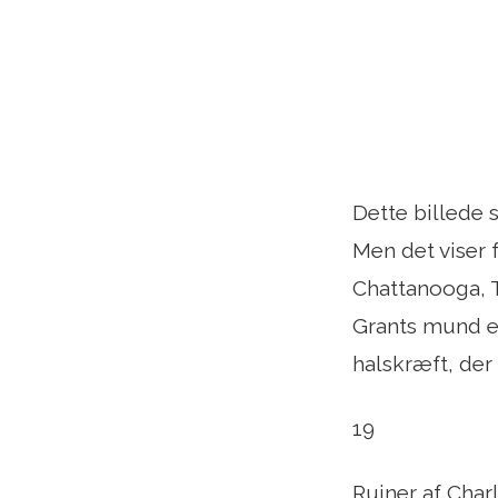
Dette billede 
Men det viser 
Chattanooga, T
Grants mund er
halskræft, der
19
Ruiner af Char