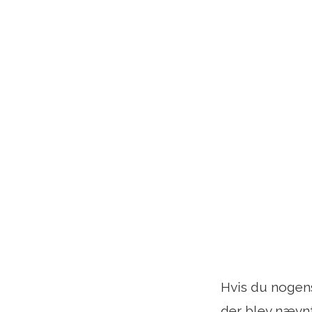
Hvis du nogens
der blev nævnt