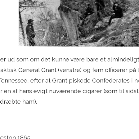
ser ud som om det kunne være bare et almindeligt t
faktisk General Grant (venstre) og fem officerer p
ennessee, efter at Grant piskede Confederates i n
 en af ​​hans evigt nuværende cigarer (som til sids
 dræbte ham).
leston 1865