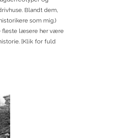
 drivhuse. Blandt dem,
istorikere som mig.)
de fleste læsere her være
storie. [Klik for fuld