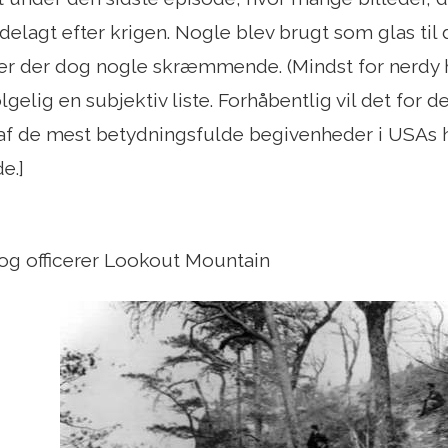
ødelagt efter krigen. Nogle blev brugt som glas til
 er der dog nogle skræmmende. (Mindst for nerdy h
lgelig en subjektiv liste. Forhåbentlig vil det for 
 af ​​de mest betydningsfulde begivenheder i USAs hi
e.]
og officerer Lookout Mountain