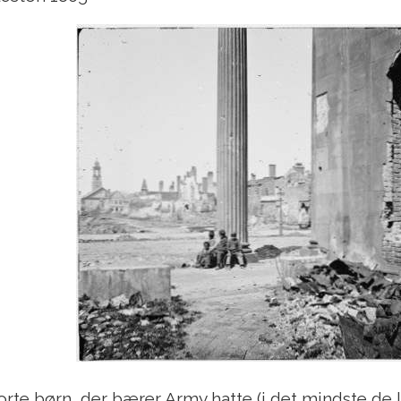
orte børn, der bærer Army hatte (i det mindste de l