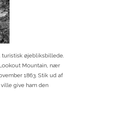
uristisk øjebliksbillede.
å Lookout Mountain, nær
ovember 1863. Stik ud af
t ville give ham den