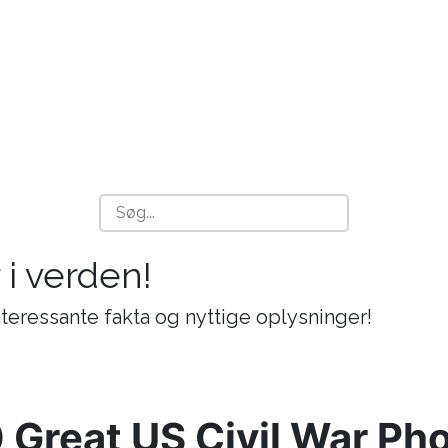
 i verden!
Interessante fakta og nyttige oplysninger!
 Great US Civil War Ph