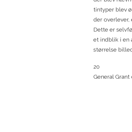
tintyper blev 
der overlever,
Dette er selvfø
et indblik i en
størrelse billed
20
General Grant 