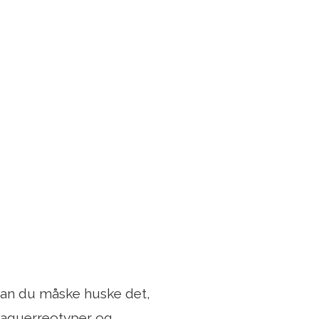
kan du måske huske det,
daguerreotyper og